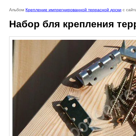
Альбом
Крепление импрегнированной террасной доски
с сайт
Набор бля крепления тер